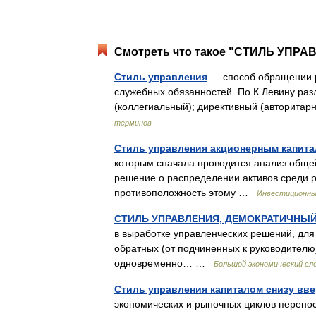
Смотреть что такое "СТИЛЬ УПРАВ
Стиль управления
— способ обращении р
служебных обязанностей. По К.Левину раз
(коллегиальный); директивный (авторит
терминов
Стиль управления акционерным капита
которым сначала проводится анализ общей
решение о распределении активов среди 
противоположность этому …
Инвестиционны
СТИЛЬ УПРАВЛЕНИЯ, ДЕМОКРАТИЧНЫ
в выработке управленческих решений, для
обратных (от подчиненных к руководителю)
одновременно… …
Большой экономический сл
Стиль управления капиталом снизу вв
экономических и рыночных циклов перено