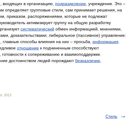
й
,
входящих
в
организацию
,
подразделение
,
учреждение
.
Это
–
ам
определяет
групповые
стили
,
сам
принимает
решения
,
на
ом
,
приказом
,
распоряжениями
,
которые
не
подлежат
руководитель
активизирует
группу
на
общую
разработку
рганизует
систематический
обмен
информацией
,
мнениями
,
тами
,
доказательствами
;
либеральное
(
пассивное
)
управление:
м
,
главные
способы
влияния
на
них
–
просьба
,
информация
.
едливое
отношение
к
подчиненным
способствуют
,
готовности
к
сопереживанию
и
взаимоподдержке
.
ение
достоинством
людей
порождают
безразличие
,
ке
.
2013
.
Стиль