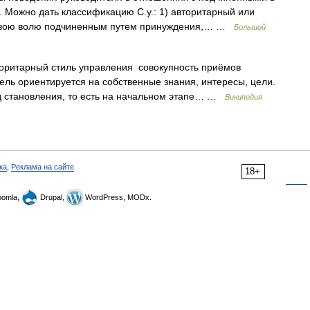
 Можно дать классификацию С.у.: 1) авторитарный или
 свою волю подчиненным путем принуждения,… …
Большой
ритарный стиль управления совокупность приёмов
ель ориентируется на собственные знания, интересы, цели.
од становления, то есть на начальном этапе… …
Википедия
ка
,
Реклама на сайте
18+
omla,
Drupal,
WordPress, MODx.