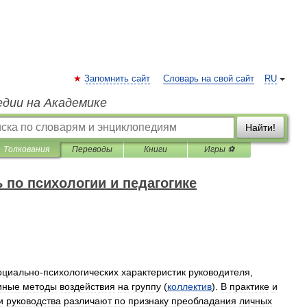
Запомнить сайт
Словарь на свой сайт
RU
едии на Академике
Найти!
Толкования
Переводы
Книги
Игры ⚽
 по психологии и педагогике
оциально
-
психологических
характеристик
руководителя
,
иные
методы
воздействия
на
группу
(
коллектив
).
В
практике
и
и
руководства
различают
по
признаку
преобладания
личных