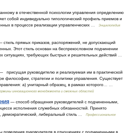
нному в отечественной психологии управления определению
ляет собой индивидуально типологический профиль приемов и
ненных в процессе реализации управленческих …
Энциклопедия
 стиль прямых приказов, распоряжений, не допускающий
енных. Этот стиль основан на беспрекословном подчинении
ых ситуациях, требующих быстрых и решительных действий …
 присущая руководителю и реализуемая им в практической
ере философии, стратегии и политики управления. Существует
правления: а) унитарный образец, в рамках которого… …
Термины инновационного менеджмента и смежных областей
ЕНИЯ
— способ обращения руководителей с подчиненными,
оцессе исполнения служебных обязанностей. Принято
й), демократический, либеральный стиль …
Профессиональное
 поведения руководителя в отношениях с подчиненными в