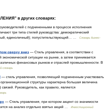
ЛЕНИЯ" в других словарях:
уководителей с подчиненными в процессе исполнения
личают три типа стилей руководства: демократический
арный, единоличный); попустительствующий… …
Словарь бизнес-
лом сверху вниз
— Стиль управления, в соответствии с
 экономической ситуации на рынке, а затем принимается
различных финансовых рынков и отраслей промышленности. В
й словарь
Й
— стиль управления, позволяющий подчиненным участвовать
 организационной структуры характерна большая величина
 связей. Руководитель, как правило, является
оварь
ерх
— Стиль управления, при котором акцент со значимости
сится на анализ отдельно взятых акций …
Инвестиционный