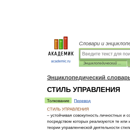
Словари и энциклоп
academic.ru
Энциклопедический словарь по психологии и педагогике
Энциклопедический словарь
СТИЛЬ УПРАВЛЕНИЯ
Толкование
Перевод
СТИЛЬ
УПРАВЛЕНИЯ
–
устойчивая
совокупность
личностных
и
с
посредством
которых
реализуются
те
или
теории
управленческой
деятельности
стил