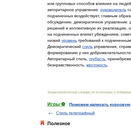
или
групповых
способов
влияния
на
люде
авторитарное
управление:
руководитель
с
подчиненных
воздействует
,
главным
образ
обсуждению
;
демократичное
управление:
решений
и
коллективную
их
реализацию
,
о
на
подчиненных
влияет
убеждением
,
сове
низкий
уровень
требований
к
подчиненны
Демократический
стиль
управления
,
справ
формированию
у
них
доброжелательности
Авторитарный
стиль
,
грубость
,
пренебреж
безнравственность
,
жестокость
.
Энциклопедический
словарь
по
психологии
и
педагоги
Игры ⚽
Поможем написать курсовую
Стиль телеграфный
Полезное